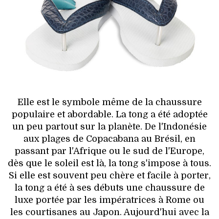
HIGH TECH
MAISON
AUTO
LIEUX TENDANCES
BEAUTÉ
Elle est le symbole même de la chaussure
populaire et abordable. La tong a été adoptée
MODE DE RUE
un peu partout sur la planète. De l'Indonésie
aux plages de Copacabana au Brésil, en
JEUNES CRÉATEURS
passant par l'Afrique ou le sud de l'Europe,
dès que le soleil est là, la tong s'impose à tous.
HISTOIRE DES MARQUES
Si elle est souvent peu chère et facile à porter,
la tong a été à ses débuts une chaussure de
DÉCO
luxe portée par les impératrices à Rome ou
les courtisanes au Japon. Aujourd'hui avec la