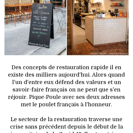
HIGH TECH
MAISON
AUTO
LIEUX TENDANCES
BEAUTÉ
Des concepts de restauration rapide il en
MODE DE RUE
existe des milliers aujourd'hui. Alors quand
l'un d'entre eux défend des valeurs et un
JEUNES CRÉATEURS
savoir-faire français on ne peut que s'en
réjouir. Pique-Poule avec ses deux adresses
HISTOIRE DES MARQUES
met le poulet français à l'honneur.
DÉCO
Le secteur de la restauration traverse une
crise sans précédent depuis le début de la