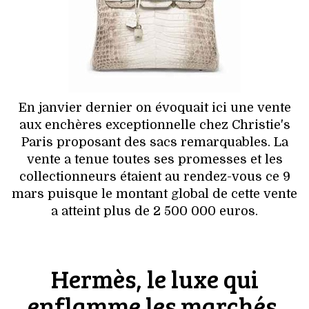
HIGH TECH
MAISON
AUTO
LIEUX TENDANCES
En janvier dernier on évoquait ici une vente
aux enchères exceptionnelle chez Christie's
BEAUTÉ
Paris proposant des sacs remarquables. La
vente a tenue toutes ses promesses et les
MODE DE RUE
collectionneurs étaient au rendez-vous ce 9
mars puisque le montant global de cette vente
JEUNES CRÉATEURS
a atteint plus de 2 500 000 euros.
HISTOIRE DES MARQUES
Hermès, le luxe qui
DÉCO
enflamme les marchés.