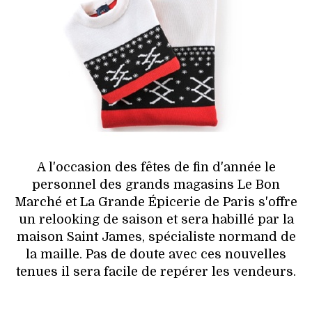
HIGH TECH
MAISON
AUTO
LIEUX TENDANCES
BEAUTÉ
A l'occasion des fêtes de fin d'année le
MODE DE RUE
personnel des grands magasins Le Bon
Marché et La Grande Épicerie de Paris s'offre
JEUNES CRÉATEURS
un relooking de saison et sera habillé par la
maison Saint James, spécialiste normand de
HISTOIRE DES MARQUES
la maille. Pas de doute avec ces nouvelles
tenues il sera facile de repérer les vendeurs.
DÉCO