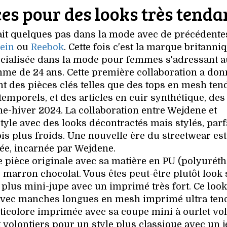
es pour des looks très tenda
ait quelques pas dans la mode avec de précédente
ein
ou
Reebok
. Cette fois c'est la marque britanni
écialisée dans la mode pour femmes s'adressant a
femme de 24 ans. Cette première collaboration a do
nt des pièces clés telles que des tops en mesh ten
mporels, et des articles en cuir synthétique, des
ne-hiver 2024. La collaboration entre Wejdene et
-style avec des looks décontractés mais stylés, parf
is plus froids. Une nouvelle ère du streetwear est
ée, incarnée par Wejdene.
e pièce originale avec sa matière en PU (polyuréth
s marron chocolat. Vous êtes peut-être plutôt look 
 plus mini-jupe avec un imprimé très fort. Ce look
avec manches longues en mesh imprimé ultra ten
icolore imprimée avec sa coupe mini à ourlet vo
volontiers pour un style plus classique avec un 