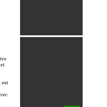
ère
et
 est
avec