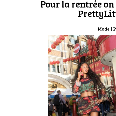
Pour la rentrée on 
PrettyLi
Mode
| P