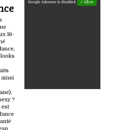
Google Adsense is disabled.
✓ Allow
nce
s
que
ux 16-
nné
dance,
 looks
aits
 ainsi
ane),
sexy ?
 est
dance
lanté
jean