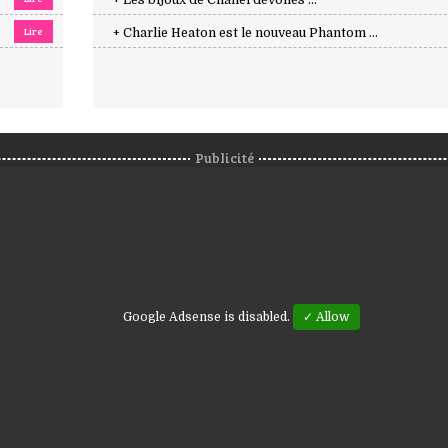
+ Les bijoux de Chanel dévoilés ...
Lire
+ Charlie Heaton est le nouveau Phantom ...
Publicité
Google Adsense is disabled.
✓ Allow