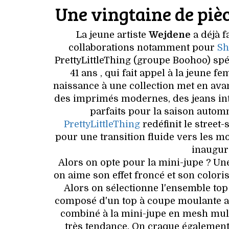
Une vingtaine de pièc
La jeune artiste
Wejdene
a déjà f
collaborations notamment pour
Sh
PrettyLittleThing (groupe Boohoo) sp
41 ans , qui fait appel à la jeune 
naissance à une collection met en ava
des imprimés modernes, des jeans inte
parfaits pour la saison autom
PrettyLittleThing
redéfinit le street
pour une transition fluide vers les mo
inaugur
Alors on opte pour la mini-jupe ? Un
on aime son effet froncé et son colori
Alors on sélectionne l'ensemble top
composé d'un top à coupe moulante 
combiné à la mini-jupe en mesh mult
très tendance. On craque également 