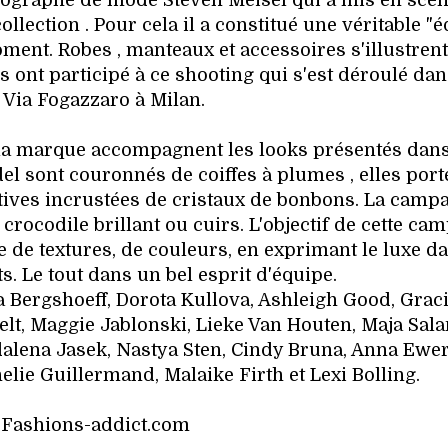
otographe de mode Steven Meisel qui a mis en scèn
ollection . Pour cela il a constitué une véritable "
ment. Robes , manteaux et accessoires s'illustrent
 ont participé à ce shooting qui s'est déroulé dan
 Via Fogazzaro à Milan.
e la marque accompagnent les looks présentés dan
del sont couronnés de coiffes à plumes , elles port
ives incrustées de cristaux de bonbons. La camp
crocodile brillant ou cuirs. L'objectif de cette ca
e de textures, de couleurs, en exprimant le luxe d
s. Le tout dans un bel esprit d'équipe.
 Bergshoeff, Dorota Kullova, Ashleigh Good, Grac
lt, Maggie Jablonski, Lieke Van Houten, Maja Sal
dalena Jasek, Nastya Sten, Cindy Bruna, Anna Ewer
elie Guillermand, Malaike Firth et Lexi Bolling.
 Fashions-addict.com