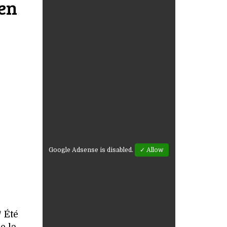
ven
Google Adsense is disabled.
✓ Allow
/ Été