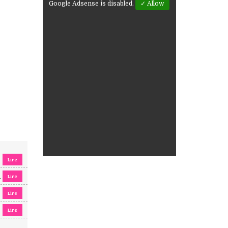
Google Adsense is disabled.
✓ Allow
Lire
Lire
.
Lire
Lire