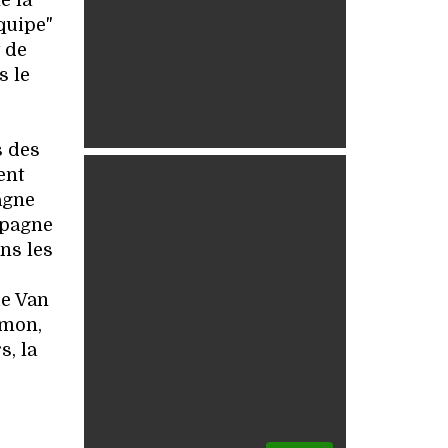
e la
équipe"
 de
s le
s des
ent
agne
mpagne
ans les
ie Van
amon,
s, la