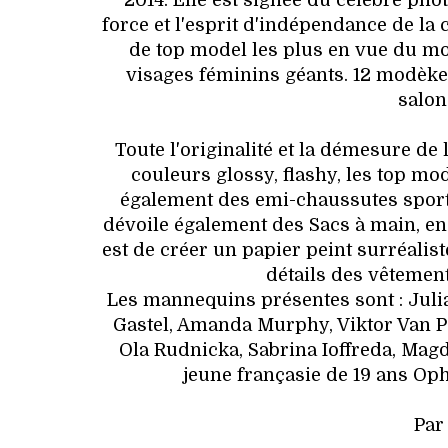
2014. Elle est signée du célèbre ph
force et l'esprit d'indépendance de la c
de top model les plus en vue du mo
visages féminins géants. 12 modèkes
salon
Toute l'originalité et la démesure d
couleurs glossy, flashy, les top mo
également des emi-chaussutes sport
dévoile également des Sacs à main, en 
est de créer un papier peint surréalist
détails des vêtement
Les mannequins présentes sont : Julia
Gastel, Amanda Murphy, Viktor Van Pe
Ola Rudnicka, Sabrina Ioffreda, Mag
jeune françasie de 19 ans Oph
Par