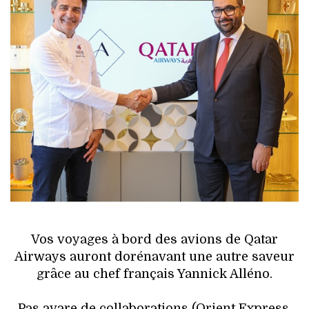
HIGH TECH
MAISON
AUTO
LIEUX TENDANCES
BEAUTÉ
MODE DE RUE
JEUNES CRÉATEURS
Vos voyages à bord des avions de Qatar
HISTOIRE DES MARQUES
Airways auront dorénavant une autre saveur
grâce au chef français Yannick Alléno.
DÉCO
Pas avare de collaborations (Orient Express,