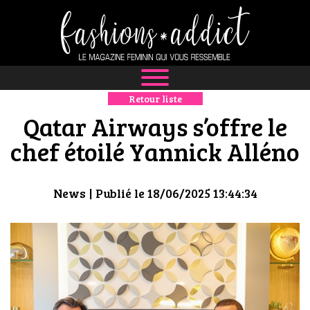
Retour liste
NEWS
Qatar Airways s’offre le
MODE
chef étoilé Yannick Alléno
LUXE
News
| Publié le 18/06/2025 13:44:34
DÉFILÉS
BOUTIQUE
CULTURE