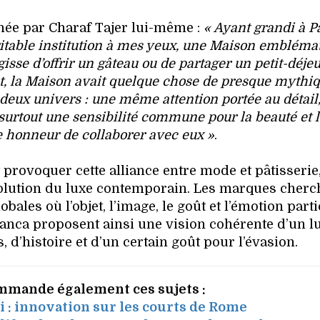
gnée par Charaf Tajer lui-même :
« Ayant grandi à Pa
ritable institution à mes yeux, une Maison embléma
agisse d’offrir un gâteau ou de partager un petit-déje
t, la Maison avait quelque chose de presque mythiqu
s deux univers : une même attention portée au détail
t surtout une sensibilité commune pour la beauté et la
le honneur de collaborer avec eux »
.
 provoquer cette alliance entre mode et pâtisserie,
évolution du luxe contemporain. Les marques cherc
bales où l’objet, l’image, le goût et l’émotion part
anca proposent ainsi une vision cohérente d’un l
, d’histoire et d’un certain goût pour l’évasion.
mmande également ces sujets :
: innovation sur les courts de Rome