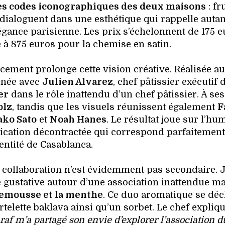
es codes iconographiques des deux maisons
: fru
 dialoguent dans une esthétique qui rappelle autan
gance parisienne. Les prix s’échelonnent de 175 e
e à 875 euros pour la chemise en satin.
ment prolonge cette vision créative. Réalisée a
inée avec
Julien Alvarez
, chef pâtissier exécutif 
er
dans le rôle inattendu d’un chef pâtissier. À ses
olz
, tandis que les visuels réunissent également
F
ako Sato
et
Noah Hanes
. Le résultat joue sur l’hu
tication décontractée qui correspond parfaitement
dentité de Casablanca.
collaboration n’est évidemment pas secondaire. 
 gustative autour d’une association inattendue ma
emousse et la menthe
. Ce duo aromatique se déc
elette baklava ainsi qu’un sorbet. Le chef expliqu
raf m’a partagé son envie d’explorer l’association d