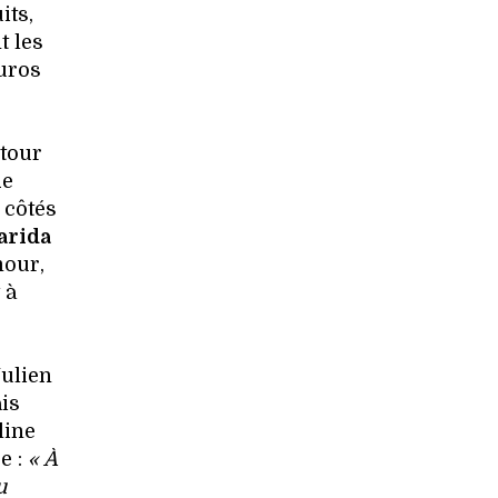
its,
t les
uros
utour
de
 côtés
arida
mour,
 à
Julien
is
line
e :
« À
u