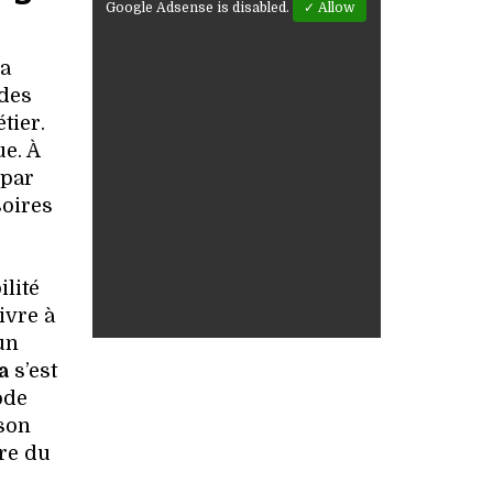
Google Adsense is disabled.
✓ Allow
la
 des
tier.
ue. À
 par
soires
lité
ivre à
un
a
s’est
ode
ison
re du