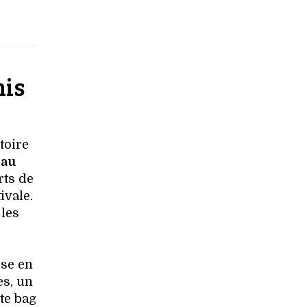
nis
toire
eau
rts de
ivale.
 les
ise en
es, un
te bag