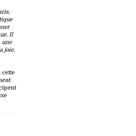
ris,
tique
uner
e. Il
, une
 joie.
 cette
hent
icipent
uxe