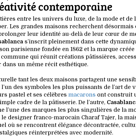
réativité contemporaine
ières entre les univers du luxe, de la mode et de 
per. Les grandes maisons recherchent désormais
prolonger leur identité au-delà de leur cœur de mé
sablanca
s’inscrit pleinement dans cette dynamiq
aison parisienne fondée en 1862 et la marque créée
 commune qui réunit créations pâtissières, acces
er dans un même récit esthétique.
urelle tant les deux maisons partagent une sensibi
’un des symboles les plus puissants de l’art de v
urs pastel et ses célèbres
macarons
ont construit 
mple cadre de la pâtisserie. De l’autre,
Casablanc
 l’une des marques les plus singulières de la m
le designer franco-marocain Charaf Tajer, la ma
el où se rencontrent élégance décontractée, cultu
stalgiques réinterprétées avec modernité.