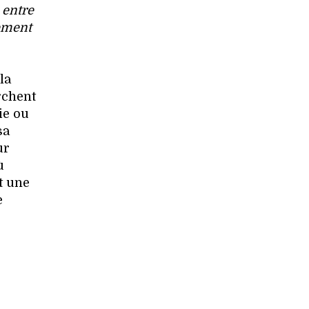
 entre
tement
la
rchent
ie ou
sa
ur
ù
t une
e