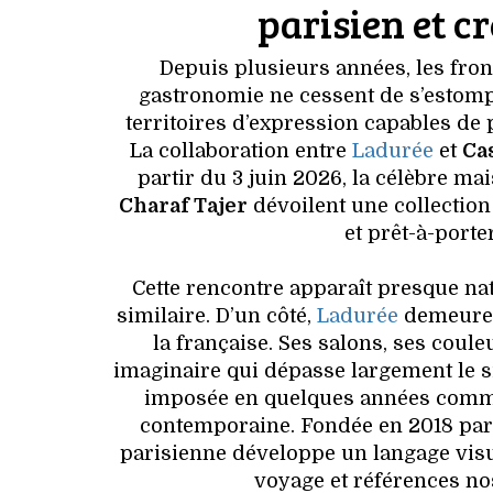
parisien et c
Depuis plusieurs années, les front
gastronomie ne cessent de s’estom
territoires d’expression capables de 
La collaboration entre
Ladurée
et
Ca
partir du 3 juin 2026, la célèbre m
Charaf Tajer
dévoilent une collection
et prêt-à-port
Cette rencontre apparaît presque nat
similaire. D’un côté,
Ladurée
demeure l
la française. Ses salons, ses coule
imaginaire qui dépasse largement le si
imposée en quelques années comme
contemporaine. Fondée en 2018 par 
parisienne développe un langage visu
voyage et références no