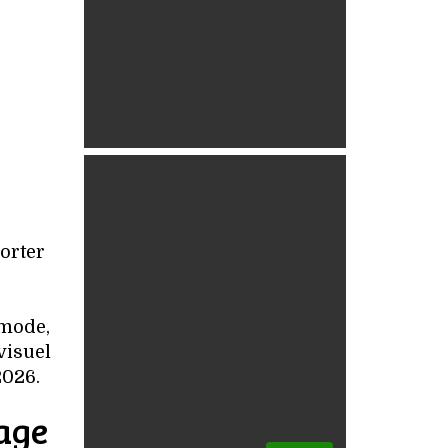
porter
 mode,
visuel
2026.
age