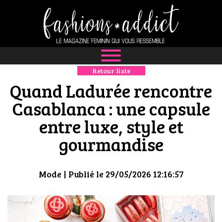
Retour liste
NEWS
Quand Ladurée rencontre
MODE
Casablanca : une capsule
entre luxe, style et
LUXE
gourmandise
DÉFILÉS
BOUTIQUE
Mode
| Publié le 29/05/2026 12:16:57
CULTURE