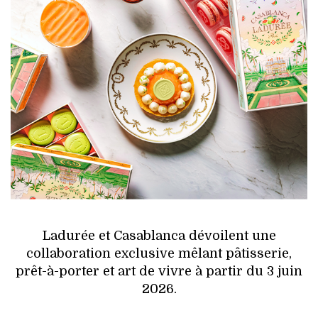
HIGH TECH
MAISON
AUTO
LIEUX TENDANCES
BEAUTÉ
MODE DE RUE
JEUNES CRÉATEURS
Ladurée et Casablanca dévoilent une
HISTOIRE DES MARQUES
collaboration exclusive mêlant pâtisserie,
prêt-à-porter et art de vivre à partir du 3 juin
DÉCO
2026.