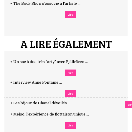
+ The Body Shop s’associe à l'artiste ...
Lire
A LIRE ÉGALEMENT
+ Un sac à dos très "arty" avec Fjällräven ...
Lire
+ Interview Anne Fontaine ...
Lire
+ Les bijoux de Chanel dévoilés ...
Li
+ Meiso, l’expérience de flottaison unique ...
Lire