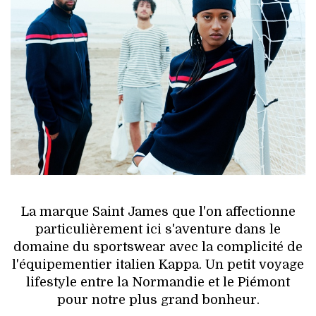
HIGH TECH
MAISON
AUTO
LIEUX TENDANCES
BEAUTÉ
MODE DE RUE
La marque Saint James que l'on affectionne
JEUNES CRÉATEURS
particulièrement ici s'aventure dans le
domaine du sportswear avec la complicité de
HISTOIRE DES MARQUES
l'équipementier italien Kappa. Un petit voyage
lifestyle entre la Normandie et le Piémont
DÉCO
pour notre plus grand bonheur.