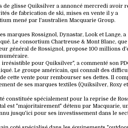
s de glisse Quiksilver a annoncé mercredi avoir 
tés de fabrication de ski, mises en vente il y a
rtium mené par l'australien Macquarie Group.
es marques Rossignol, Dynastar, Look et Lange, a
é. Le consortium Chartreuse & Mont Blanc, que
teur général de Rossignol, propose 100 millions d
n numéraire.
n irrésistible pour Quiksilver", a commenté son P
qué. Le groupe américain, qui connaît des difficu
 de cette vente pour rembourser ses dettes. Il com
ement de ses marques textiles (Quiksilver, Roxy et
té constituée spécialement pour la reprise de Ros
tal est "majoritairement" détenu par Macquarie, u
nnu jusqu'ici pour ses investissement dans le sec
in coté spécialisé dans les équipements "outdoor