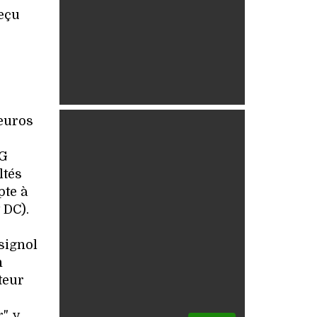
reçu
'euros
DG
ltés
pte à
 DC).
signol
n
teur
", y