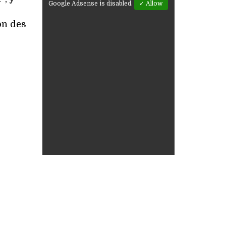
Google Adsense is disabled.
✓ Allow
on des