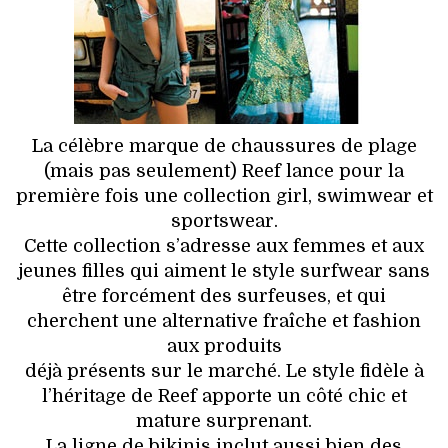
HIGH TECH
MAISON
AUTO
La célèbre marque de chaussures de plage
LIEUX TENDANCES
(mais pas seulement) Reef lance pour la
première fois une collection girl, swimwear et
BEAUTÉ
sportswear.
Cette collection s’adresse aux femmes et aux
MODE DE RUE
jeunes filles qui aiment le style surfwear sans
être forcément des surfeuses, et qui
JEUNES CRÉATEURS
cherchent une alternative fraîche et fashion
aux produits
HISTOIRE DES MARQUES
déjà présents sur le marché. Le style fidèle à
l’héritage de Reef apporte un côté chic et
DÉCO
mature surprenant.
La ligne de bikinis inclut aussi bien des