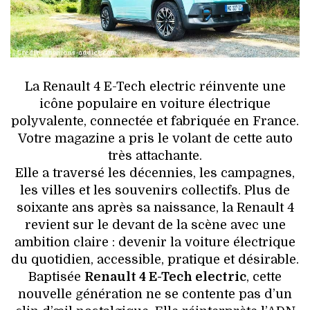
HIGH TECH
MAISON
AUTO
La Renault 4 E-Tech electric réinvente une
icône populaire en voiture électrique
LIEUX TENDANCES
polyvalente, connectée et fabriquée en France.
Votre magazine a pris le volant de cette auto
BEAUTÉ
très attachante.
Elle a traversé les décennies, les campagnes,
MODE DE RUE
les villes et les souvenirs collectifs. Plus de
soixante ans après sa naissance, la Renault 4
JEUNES CRÉATEURS
revient sur le devant de la scène avec une
ambition claire : devenir la voiture électrique
HISTOIRE DES MARQUES
du quotidien, accessible, pratique et désirable.
Baptisée
Renault 4 E-Tech electric
, cette
DÉCO
nouvelle génération ne se contente pas d’un