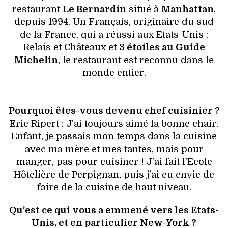
HIGH TECH
restaurant
Le Bernardin
situé à
Manhattan
,
depuis 1994. Un Français, originaire du sud
MAISON
de la France, qui a réussi aux Etats-Unis :
Relais et Châteaux et
3 étoiles au Guide
AUTO
Michelin
, le restaurant est reconnu dans le
monde entier.
LIEUX TENDANCES
BEAUTÉ
Pourquoi êtes-vous devenu chef cuisinier ?
Eric Ripert : J’ai toujours aimé la bonne chair.
MODE DE RUE
Enfant, je passais mon temps dans la cuisine
avec ma mère et mes tantes, mais pour
JEUNES CRÉATEURS
manger, pas pour cuisiner ! J’ai fait l’Ecole
Hôtelière de Perpignan, puis j’ai eu envie de
HISTOIRE DES MARQUES
faire de la cuisine de haut niveau.
DÉCO
Qu’est ce qui vous a emmené vers les Etats-
Unis, et en particulier New-York ?