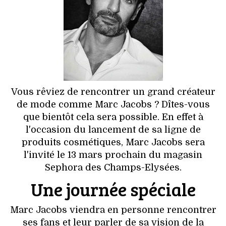
HIGH TECH
MAISON
AUTO
LIEUX TENDANCES
Vous rêviez de rencontrer un grand créateur
BEAUTÉ
de mode comme Marc Jacobs ? Dîtes-vous
que bientôt cela sera possible. En effet à
MODE DE RUE
l'occasion du lancement de sa ligne de
produits cosmétiques, Marc Jacobs sera
JEUNES CRÉATEURS
l'invité le 13 mars prochain du magasin
Sephora des Champs-Elysées.
HISTOIRE DES MARQUES
Une journée spéciale
DÉCO
Marc Jacobs viendra en personne rencontrer
ses fans et leur parler de sa vision de la