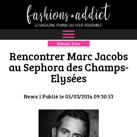
Retour liste
NEWS
Rencontrer Marc Jacobs
MODE
au Sephora des Champs-
Elysées
LUXE
DÉFILÉS
News
| Publié le 05/03/2014 09:30:53
BOUTIQUE
CULTURE