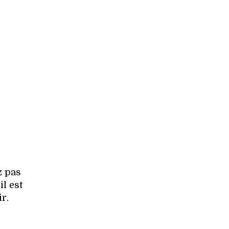
z pas
l est
r.