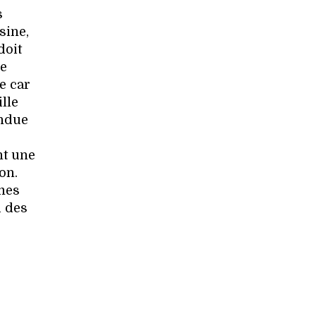
s
sine,
doit
ne
e car
lle
endue
nt une
on.
mes
i des