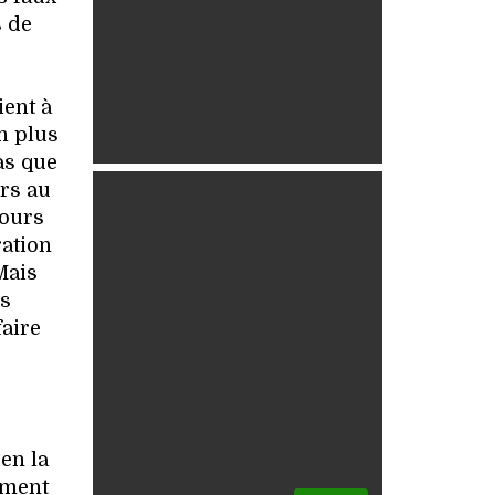
s de
ient à
n plus
as que
urs au
jours
ration
Mais
es
faire
en la
mment