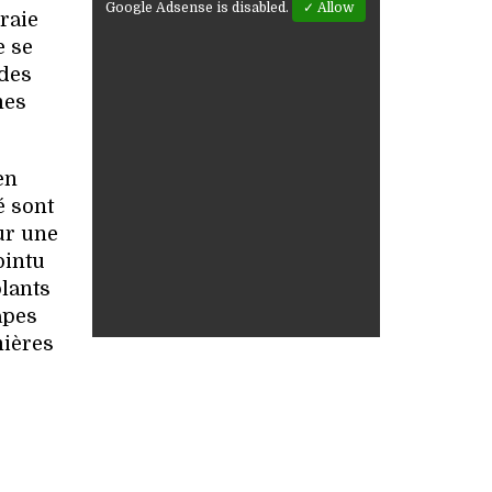
Google Adsense is disabled.
✓ Allow
raie
e se
 des
mes
en
é sont
ur une
ointu
plants
apes
mières