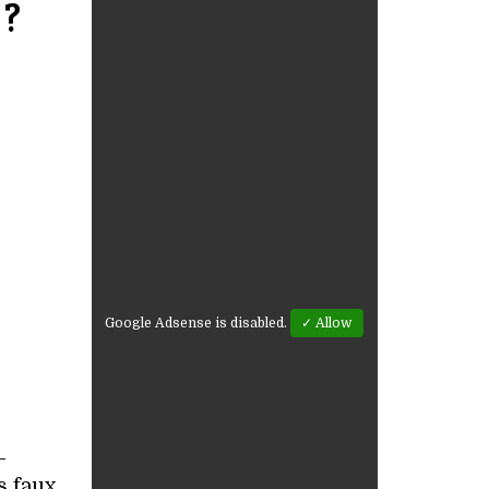
 ?
Google Adsense is disabled.
✓ Allow
-
s faux