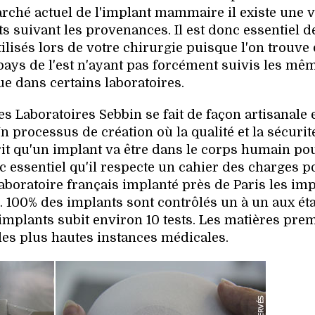
arché actuel de l'implant mammaire il existe une v
ts suivant les provenances. Il est donc essentiel d
ilisés lors de votre chirurgie puisque l'on trouve
ays de l'est n'ayant pas forcément suivis les mê
ue dans certains laboratoires.
s Laboratoires Sebbin se fait de façon artisanale 
n processus de création où la qualité et la sécurit
sprit qu'un implant va être dans le corps humain po
c essentiel qu'il respecte un cahier des charges p
aboratoire français implanté près de Paris les im
in. 100% des implants sont contrôlés un à un aux ét
 implants subit environ 10 tests. Les matières pre
 les plus hautes instances médicales.