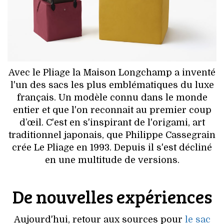
HIGH TECH
MAISON
AUTO
Avec le Pliage la Maison Longchamp a inventé
LIEUX TENDANCES
l'un des sacs les plus emblématiques du luxe
français. Un modèle connu dans le monde
BEAUTÉ
entier et que l'on reconnait au premier coup
d’œil. C'est en s'inspirant de l'origami, art
MODE DE RUE
traditionnel japonais, que Philippe Cassegrain
crée Le Pliage en 1993. Depuis il s'est décliné
JEUNES CRÉATEURS
en une multitude de versions.
HISTOIRE DES MARQUES
De nouvelles expériences
DÉCO
Aujourd'hui, retour aux sources pour
le sac