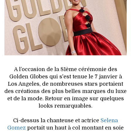
HIGH TECH
MAISON
AUTO
LIEUX TENDANCES
BEAUTÉ
A l’occasion de la 81ème cérémonie des
MODE DE RUE
Golden Globes qui s'est tenue le 7 janvier à
Los Angeles, de nombreuses stars portaient
JEUNES CRÉATEURS
des créations des plus belles marques du luxe
et de la mode. Retour en image sur quelques
HISTOIRE DES MARQUES
looks remarquables.
DÉCO
Ci-dessus la chanteuse et actrice
Selena
Gomez
portait un haut à col montant en soie