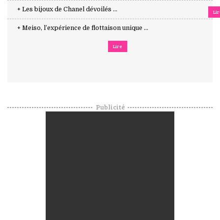
+ Les bijoux de Chanel dévoilés ...
Li
+ Meiso, l’expérience de flottaison unique ...
Lire
Publicité