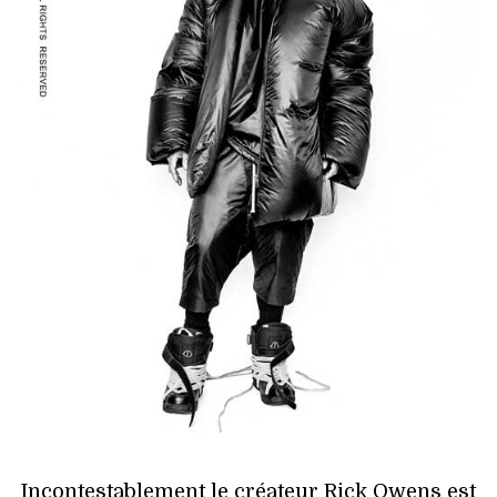
HIGH TECH
MAISON
AUTO
LIEUX TENDANCES
BEAUTÉ
MODE DE RUE
JEUNES CRÉATEURS
HISTOIRE DES MARQUES
DÉCO
Incontestablement le créateur Rick Owens est