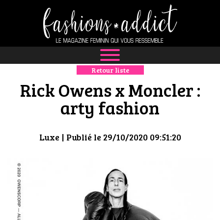
Retour liste
NEWS
Rick Owens x Moncler :
MODE
arty fashion
LUXE
Luxe
| Publié le 29/10/2020 09:51:20
DÉFILÉS
BOUTIQUE
CULTURE