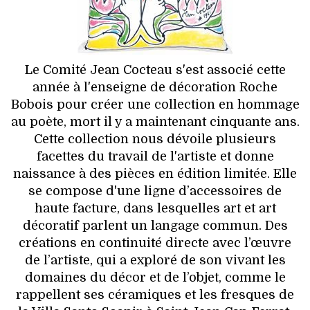
HIGH TECH
MAISON
AUTO
Le Comité Jean Cocteau s'est associé cette
année à l'enseigne de décoration Roche
LIEUX TENDANCES
Bobois pour créer une collection en hommage
au poète, mort il y a maintenant cinquante ans.
BEAUTÉ
Cette collection nous dévoile plusieurs
facettes du travail de l'artiste et donne
MODE DE RUE
naissance à des pièces en édition limitée. Elle
se compose d'une ligne d’accessoires de
JEUNES CRÉATEURS
haute facture, dans lesquelles art et art
décoratif parlent un langage commun. Des
HISTOIRE DES MARQUES
créations en continuité directe avec l’œuvre
de l’artiste, qui a exploré de son vivant les
DÉCO
domaines du décor et de l’objet, comme le
rappellent ses céramiques et les fresques de