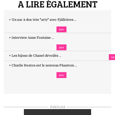
A LIRE ÉGALEMENT
+ Un sac à dos très "arty" avec Fjällräven ...
Lire
+ Interview Anne Fontaine ...
Lire
+ Les bijoux de Chanel dévoilés ...
Li
+ Charlie Heaton est le nouveau Phantom ...
Lire
Publicité