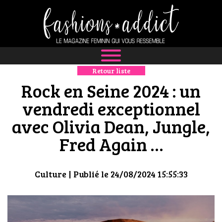
Retour liste
NEWS
Rock en Seine 2024 : un
MODE
vendredi exceptionnel
avec Olivia Dean, Jungle,
LUXE
Fred Again …
DÉFILÉS
BOUTIQUE
Culture
| Publié le 24/08/2024 15:55:33
CULTURE