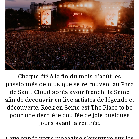
HIGH TECH
MAISON
AUTO
LIEUX TENDANCES
BEAUTÉ
Chaque été à la fin du mois d’août les
MODE DE RUE
passionnés de musique se retrouvent au Parc
de Saint-Cloud après avoir franchi la Seine
JEUNES CRÉATEURS
afin de découvrir en live artistes de légende et
découverte. Rock en Seine est The Place to be
HISTOIRE DES MARQUES
pour une dernière bouffée de joie quelques
jours avant la rentrée.
DÉCO
Cette année votre magazine s’aventure sur les