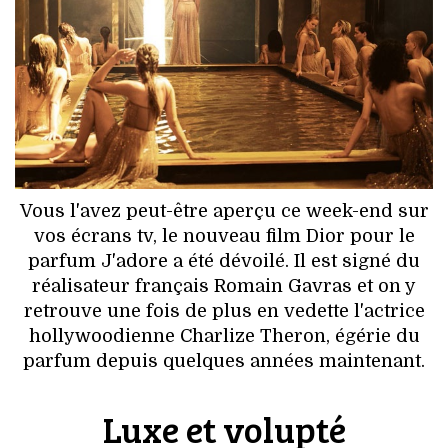
HIGH TECH
MAISON
AUTO
LIEUX TENDANCES
BEAUTÉ
Vous l'avez peut-être aperçu ce week-end sur
vos écrans tv, le nouveau film Dior pour le
MODE DE RUE
parfum J'adore a été dévoilé. Il est signé du
réalisateur français Romain Gavras et on y
JEUNES CRÉATEURS
retrouve une fois de plus en vedette l'actrice
hollywoodienne Charlize Theron, égérie du
HISTOIRE DES MARQUES
parfum depuis quelques années maintenant.
DÉCO
Luxe et volupté