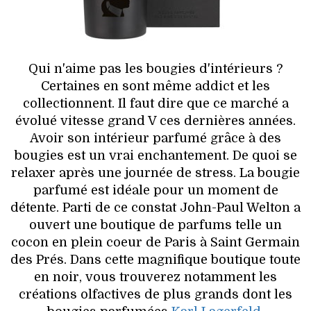
HIGH TECH
MAISON
Qui n'aime pas les bougies d'intérieurs ?
AUTO
Certaines en sont même addict et les
collectionnent. Il faut dire que ce marché a
LIEUX TENDANCES
évolué vitesse grand V ces dernières années.
Avoir son intérieur parfumé grâce à des
BEAUTÉ
bougies est un vrai enchantement. De quoi se
relaxer après une journée de stress. La bougie
MODE DE RUE
parfumé est idéale pour un moment de
détente. Parti de ce constat John-Paul Welton a
JEUNES CRÉATEURS
ouvert une boutique de parfums telle un
cocon en plein coeur de Paris à Saint Germain
HISTOIRE DES MARQUES
des Prés. Dans cette magnifique boutique toute
en noir, vous trouverez notamment les
DÉCO
créations olfactives de plus grands dont les