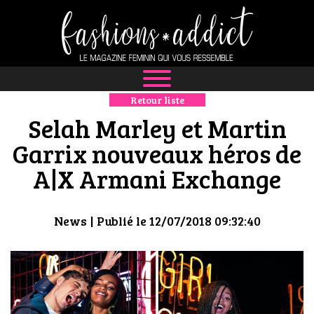
Retour liste
NEWS
Selah Marley et Martin
MODE
Garrix nouveaux héros de
A|X Armani Exchange
LUXE
DÉFILÉS
News
| Publié le 12/07/2018 09:32:40
BOUTIQUE
CULTURE