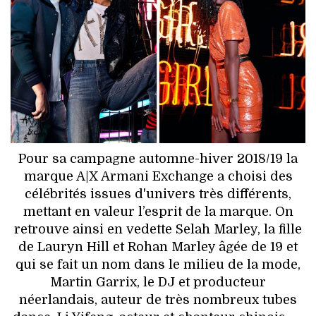
HIGH TECH
MAISON
AUTO
LIEUX TENDANCES
BEAUTÉ
Pour sa campagne automne-hiver 2018/19 la
marque A|X Armani Exchange a choisi des
MODE DE RUE
célébrités issues d'univers très différents,
mettant en valeur l’esprit de la marque. On
JEUNES CRÉATEURS
retrouve ainsi en vedette Selah Marley, la fille
de Lauryn Hill et Rohan Marley âgée de 19 et
HISTOIRE DES MARQUES
qui se fait un nom dans le milieu de la mode,
Martin Garrix, le DJ et producteur
DÉCO
néerlandais, auteur de très nombreux tubes