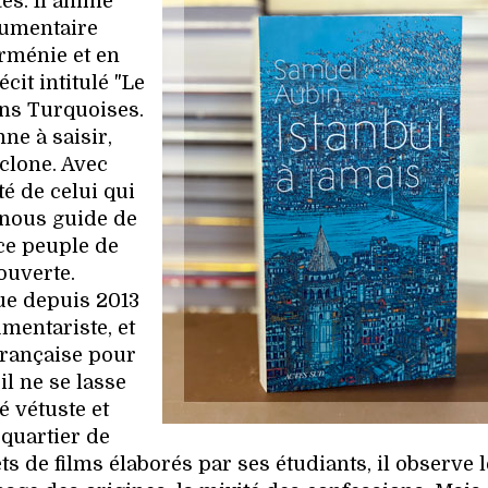
es. Il anime
cumentaire
rménie et en
cit intitulé "Le
ns Turquoises.
ne à saisir,
yclone. Avec
té de celui qui
r nous guide de
 ce peuple de
ouverte.
ue depuis 2013
umentariste, et
française pour
l ne se lasse
é vétuste et
 quartier de
ets de films élaborés par ses étudiants, il observe l