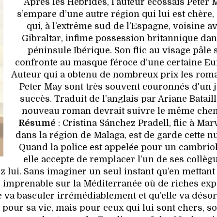
Après les Hébrides, l'auteur écossais Peter 
s’empare d’une autre région qui lui est
chère, 
qui, à l’extrême sud de l’Espagne, voisine a
Gibraltar,
infime possession britannique dan
péninsule Ibérique. Son flic au visage pâle 
confronte au masque féroce d’une certaine Eu
Auteur qui a obtenu de nombreux prix les rom
Peter May sont très souvent couronnés d'un j
succès. Traduit de l’anglais par Ariane Bataill
nouveau roman devrait suivre le même che
Résumé
: Cristina Sánchez Pradell, flic à Mar
dans la région de Malaga, est de garde cette nui
Quand la police est appelée pour un cambriol
elle accepte de remplacer l’un de ses collèg
z lui. Sans imaginer un seul instant qu’en mettant 
ue imprenable sur la Méditerranée où de riches exp
vie va basculer irrémédiablement et qu’elle va déso
our sa vie, mais pour ceux qui lui sont chers, son