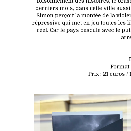
foisonnement des histoires, le bras
derniers mois, dans cette ville auss
Simon perçoit la montée de la viole
répressive qui met en jeu toutes les l
réel. Car le pays bascule avec le pu
arr
Format :
Prix : 21 euros 