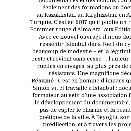
documentaires et des fictions court
également des formations au do
au Kazakhstan, au Kirghizstan, en A
Turquie. C'est en 2017 qu'il publie un ré
Pommier rouge d’Alma Ata" aux Éditio
Avec ce nouvel ouvrage il nous don
ressentir Istanbul dans l’oeil du c
beaucoup de modestie – et la légitimi
reste et revient sans cesse –, l’auteu
ruelles en rivages, au plus près de
résistants. Une magnifique déc
Résumé
: C’est en homme d’images q
Simon vit et travaille à Istanbul : doc
formateur au sein d’une association 
le développement du documentaire, i
pas de capter le charme et la beaut
poétique de la ville. À Beyoğlu, son
prédilection, et à travers les proj