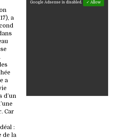
Google Adsense is disabled.
✓ Allow
Son
7), a
econd
 dans
eau
nse
.
des
nchée
e a
vie
s d’un
d’une
r. Car
déal :
e de la