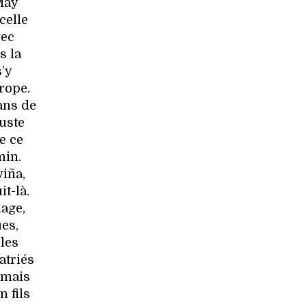
May
celle
vec
s la
s’y
rope.
ans de
uste
e ce
min.
viña,
t-là.
age,
ues,
les
atriés
rmais
 fils