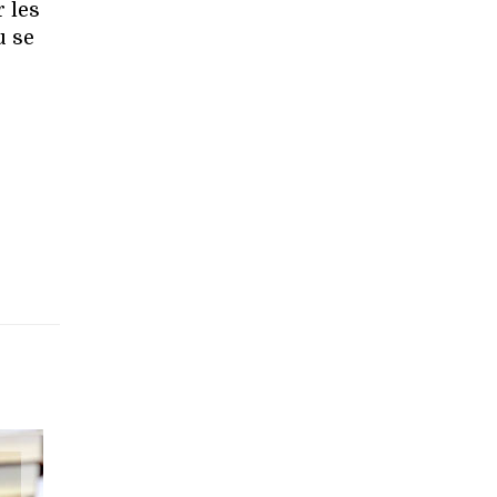
r les
u se