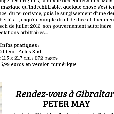
sage des origines, la mixité des confessions. Mais
i magique qu’indéchiffrable, quelque chose s’est te
nce, du terrorisme, puis le surgissement d’une dé
ibertés – jusqu’au simple droit de dire et documen
tsch de juillet 2016, son gouvernement autoritaire,
estations arbitraires…
Infos pratiques :
Editeur : Actes Sud
 11,5 x 21,7 cm / 272 pages
/ 15,99 euros en version numérique
Rendez-vous à Gibraltar
PETER MAY