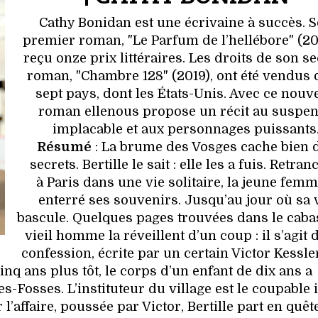
Cathy Bonidan est une écrivaine à succès. 
premier roman, "Le Parfum de l’hellébore" (201
reçu onze prix littéraires. Les droits de son s
roman, "Chambre 128" (2019), ont été vendus
sept pays, dont les États-Unis. Avec ce nouv
roman ellenous propose un récit au suspe
implacable et aux personnages puissants
Résumé
: La brume des Vosges cache bien 
secrets. Bertille le sait : elle les a fuis. Retra
à Paris dans une vie solitaire, la jeune femm
enterré ses souvenirs. Jusqu’au jour où sa 
bascule. Quelques pages trouvées dans le caba
vieil homme la réveillent d’un coup : il s’agit 
confession, écrite par un certain Victor Kessle
nq ans plus tôt, le corps d’un enfant de dix ans a
-Fosses. L’instituteur du village est le coupable i
l’affaire, poussée par Victor, Bertille part en quêt