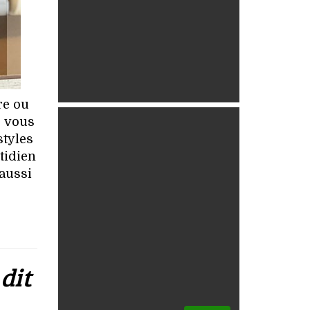
re ou
e vous
styles
tidien
 aussi
 dit