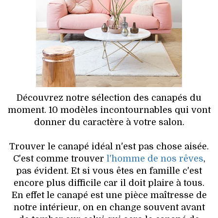
HIGH TECH
MAISON
AUTO
LIEUX TENDANCES
BEAUTÉ
Découvrez notre sélection des canapés du
moment. 10 modèles incontournables qui vont
MODE DE RUE
donner du caractère à votre salon.
JEUNES CRÉATEURS
Trouver le canapé idéal n'est pas chose aisée.
C'est comme trouver
l'homme de nos rêves
,
HISTOIRE DES MARQUES
pas évident. Et si vous êtes en famille c'est
encore plus difficile car il doit plaire à tous.
DÉCO
En effet le canapé est une pièce maîtresse de
notre intérieur, on en change souvent avant