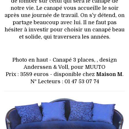
VOYAGES & LOISIRS
de tomber sur celui qui sera le canapé de
notre vie. Le canapé vous accueille le soir
après une journée de travail. On s'y détend, on
partage beaucoup avec lui. Il ne faut pas
hésiter à investir pour choisir un canapé beau
et solide, qui traversera les années.
Photo en haut - Canapé 3 places, , design
Anderssen & Voll, pour MUUTO
Prix : 3589 euros - disponible chez
Maison M
.
N° Lecteurs : 01 47 53 07 74