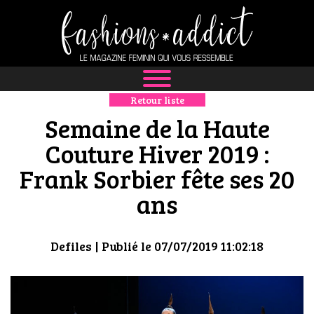
Retour liste
NEWS
Semaine de la Haute
MODE
Couture Hiver 2019 :
Frank Sorbier fête ses 20
LUXE
ans
DÉFILÉS
BOUTIQUE
Defiles
| Publié le 07/07/2019 11:02:18
CULTURE