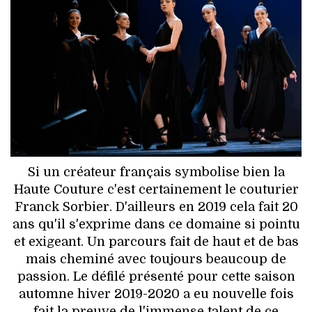
HIGH TECH
MAISON
AUTO
LIEUX TENDANCES
BEAUTÉ
Si un créateur français symbolise bien la
MODE DE RUE
Haute Couture c'est certainement le couturier
Franck Sorbier. D'ailleurs en 2019 cela fait 20
JEUNES CRÉATEURS
ans qu'il s'exprime dans ce domaine si pointu
et exigeant. Un parcours fait de haut et de bas
HISTOIRE DES MARQUES
mais cheminé avec toujours beaucoup de
passion. Le défilé présenté pour cette saison
DÉCO
automne hiver 2019-2020 a eu nouvelle fois
fait la preuve de l'immense talent de ce