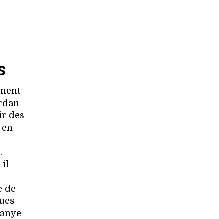
s
ment
ordan
ir des
 en
s
.
 il
e de
ques
Kanye