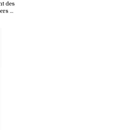
nt des
rs ...