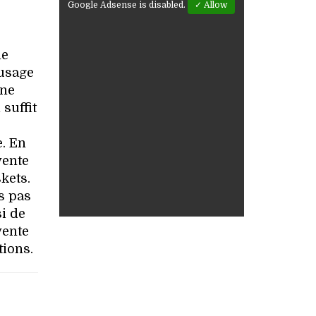
Google Adsense is disabled.
✓ Allow
ne
 usage
une
suffit
e. En
vente
kets.
s pas
i de
vente
tions.