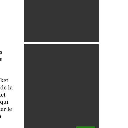
s
e
sket
de la
ict
 qui
er le
à