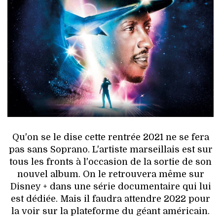
HIGH TECH
MAISON
AUTO
LIEUX TENDANCES
BEAUTÉ
MODE DE RUE
Qu'on se le dise cette rentrée 2021 ne se fera
JEUNES CRÉATEURS
pas sans Soprano. L'artiste marseillais est sur
tous les fronts à l'occasion de la sortie de son
HISTOIRE DES MARQUES
nouvel album. On le retrouvera même sur
Disney + dans une série documentaire qui lui
DÉCO
est dédiée. Mais il faudra attendre 2022 pour
la voir sur la plateforme du géant américain.