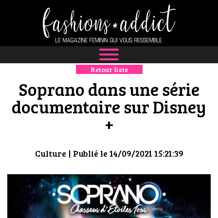
Retour liste
NEWS
Soprano dans une série
MODE
documentaire sur Disney
+
LUXE
DÉFILÉS
Culture
| Publié le 14/09/2021 15:21:39
BOUTIQUE
CULTURE