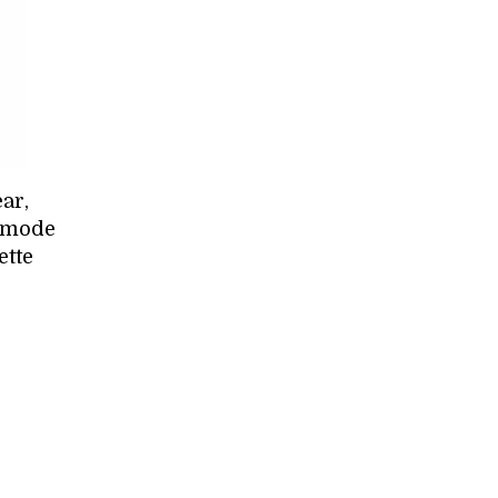
ar,
s mode
ette