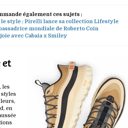
mmande également ces sujets :
e style : Pirelli lance sa collection Lifestyle
assadrice mondiale de Roberto Coin
a joie avec Cabaia x Smiley
 et
 les
 styles
uleurs,
d, en
haussée
tions