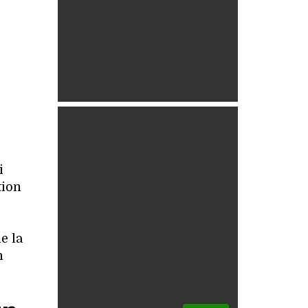
i
tion
e la
n