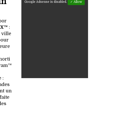
un
Google Adsense is disabled.
✓ Allow
oor
EX™
:
 ville
pour
ieure
morti
bram™
 :
lades
ont un
faite
les