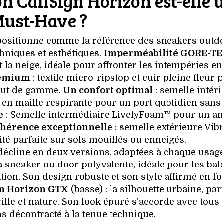
on CallSign Horizon est-elle 
ust-Have ?
positionne comme la référence des sneakers outd
hniques et esthétiques.
Imperméabilité GORE-T
t la neige, idéale pour affronter les intempéries en
remium
: textile micro-ripstop et cuir pleine fleur 
haut de gamme.
Un confort optimal
: semelle intér
e en maille respirante pour un port quotidien sans
e
: Semelle intermédiaire LivelyFoam™ pour un a
hérence exceptionnelle
: semelle extérieure Vi
té parfaite sur sols mouillés ou enneigés.
 décline en deux versions, adaptées à chaque usage
la sneaker outdoor polyvalente, idéale pour les ba
ion. Son design robuste et son style affirmé en f
gn Horizon GTX
(basse) : la silhouette urbaine, par
ille et nature. Son look épuré s’accorde avec tous 
ns décontracté à la tenue technique.