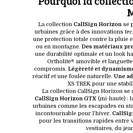
Pourquoi la collecti
M
La collection
CallSign Horizon
se 
urbaines grâce à des innovations tec
une protection totale contre la pluie e
ou en montagne.
Des matériaux p
une durabilité optimale et un look 
Ortholite® amovible et languett
compromis.
Légèreté et dynamism
réactif et une foulée naturelle.
Une ad
XS TREK pour une stabili
La collection CallSign Horizon se
CallSign Horizon GTX
(mi-haute) : 
urbaines comme les escapades en stat
incontournable pour l’hiver.
CallSi
pour les transitions rapides entre v
vestiaires, du jea