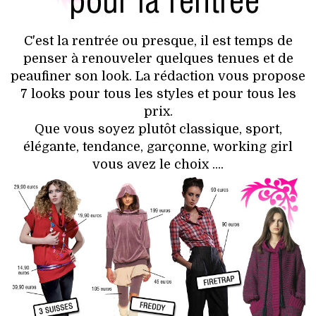
HIGH TECH
MAISON
C'est la rentrée ou presque, il est temps de
penser à renouveler quelques tenues et de
AUTO
peaufiner son look. La rédaction vous propose
7 looks pour tous les styles et pour tous les
LIEUX TENDANCES
prix.
Que vous soyez plutôt classique, sport,
BEAUTÉ
élégante, tendance, garçonne, working girl
vous avez le choix ....
MODE DE RUE
JEUNES CRÉATEURS
HISTOIRE DES MARQUES
DÉCO