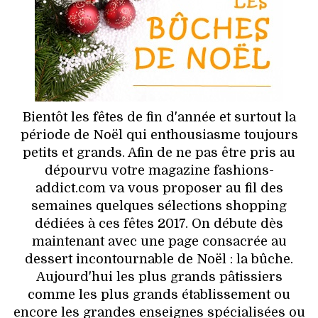
HIGH TECH
MAISON
AUTO
LIEUX TENDANCES
Bientôt les fêtes de fin d'année et surtout la
période de Noël qui enthousiasme toujours
BEAUTÉ
petits et grands. Afin de ne pas être pris au
dépourvu votre magazine fashions-
MODE DE RUE
addict.com va vous proposer au fil des
semaines quelques sélections shopping
JEUNES CRÉATEURS
dédiées à ces fêtes 2017. On débute dès
maintenant avec une page consacrée au
HISTOIRE DES MARQUES
dessert incontournable de Noël : la bûche.
Aujourd'hui les plus grands pâtissiers
DÉCO
comme les plus grands établissement ou
encore les grandes enseignes spécialisées ou