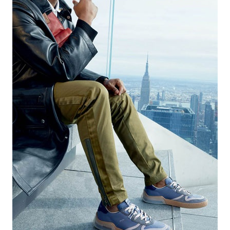
HIGH TECH
MAISON
AUTO
LIEUX TENDANCES
BEAUTÉ
MODE DE RUE
JEUNES CRÉATEURS
HISTOIRE DES MARQUES
DÉCO