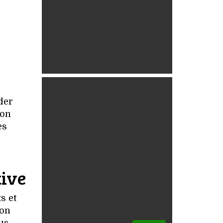
der
ion
es
tive
s et
’on