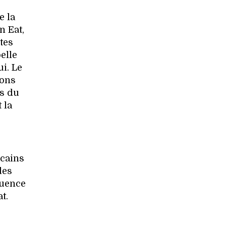
e la
n Eat,
tes
elle
i. Le
ions
fs du
 la
icains
des
luence
t.