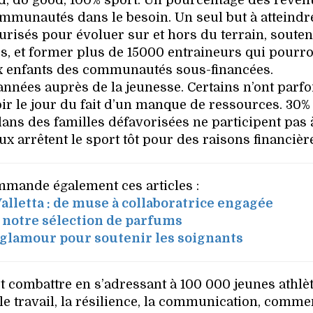
d, do good, 100% sport. Un pourcentage des reven
ommunautés dans le besoin. Un seul but à atteindr
urisés pour évoluer sur et hors du terrain, souten
, et former plus de 15000 entraineurs qui pourro
ux enfants des communautés sous-financées.
nnées auprès de la jeunesse. Certains n’ont parfo
oir le jour du fait d’un manque de ressources. 30%
dans des familles défavorisées ne participent pas 
ux arrêtent le sport tôt pour des raisons financièr
mande également ces articles :
alletta : de muse à collaboratrice engagée
: notre sélection de parfums
 glamour pour soutenir les soignants
t combattre en s’adressant à 100 000 jeunes athlèt
e travail, la résilience, la communication, comme