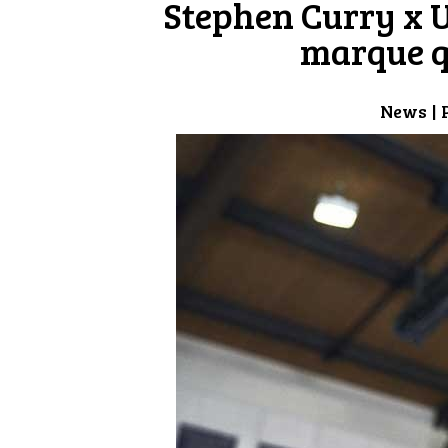
Stephen Curry x 
marque q
News
| 