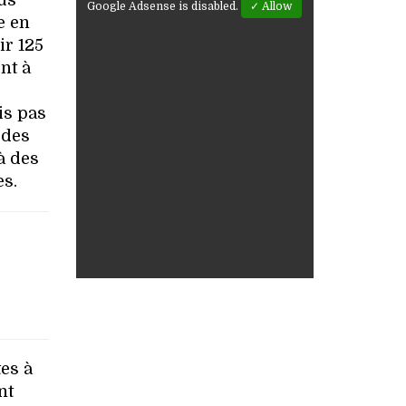
us
Google Adsense is disabled.
✓ Allow
e en
ir 125
nt à
is pas
 des
à des
es.
es à
nt