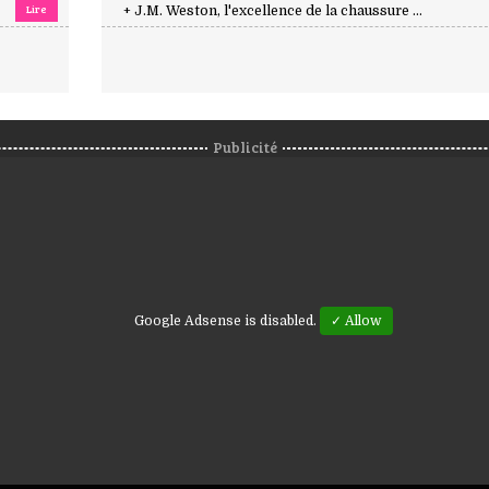
Lire
+ J.M. Weston, l'excellence de la chaussure ...
Publicité
Google Adsense is disabled.
✓ Allow