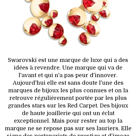
HIGH TECH
MAISON
AUTO
LIEUX TENDANCES
Swarovski est une marque de luxe qui a des
BEAUTÉ
idées à revendre. Une marque qui va de
l'avant et qui n'a pas peur d'innover.
MODE DE RUE
Aujourd'hui elle est sans doute l'une des
marques de bijoux les plus connues et on la
JEUNES CRÉATEURS
retrouve régulièrement portée par les plus
grandes stars sur les Red Carpet. Des bijoux
HISTOIRE DES MARQUES
de haute joaillerie qui ont un éclat
exceptionnel. Mais pour rester au top la
DÉCO
marque ne se repose pas sur ses lauriers. Elle