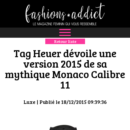
Retour liste
NEWS
Tag Heuer dévoile une
MODE
version 2015 de sa
mythique Monaco Calibre
LUXE
11
DÉFILÉS
BOUTIQUE
Luxe
| Publié le 18/12/2015 09:39:36
CULTURE