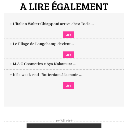
A LIRE ÉGALEMENT
+ L'italien Walter Chiapponi arrive chez Tod's ...
Lire
+ Le Pliage de Longchamp devient ...
Lire
+ M.A.C Cosmetics x Aya Nakamura ...
+ Idée week-end : Rotterdam à la mode ...
Lire
Publicité