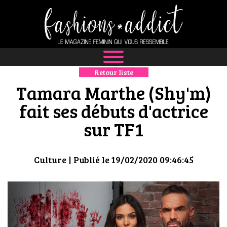
Retour liste
NEWS
Tamara Marthe (Shy'm)
MODE
fait ses débuts d'actrice
sur TF1
LUXE
DÉFILÉS
Culture
| Publié le 19/02/2020 09:46:45
BOUTIQUE
CULTURE