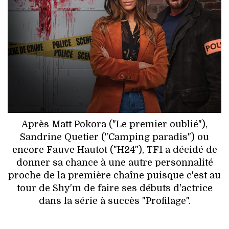
HIGH TECH
MAISON
AUTO
LIEUX TENDANCES
BEAUTÉ
Après Matt Pokora ("Le premier oublié"),
MODE DE RUE
Sandrine Quetier ("Camping paradis") ou
encore Fauve Hautot ("H24"), TF1 a décidé de
JEUNES CRÉATEURS
donner sa chance à une autre personnalité
proche de la première chaîne puisque c'est au
HISTOIRE DES MARQUES
tour de Shy'm de faire ses débuts d'actrice
dans la série à succès "Profilage".
DÉCO