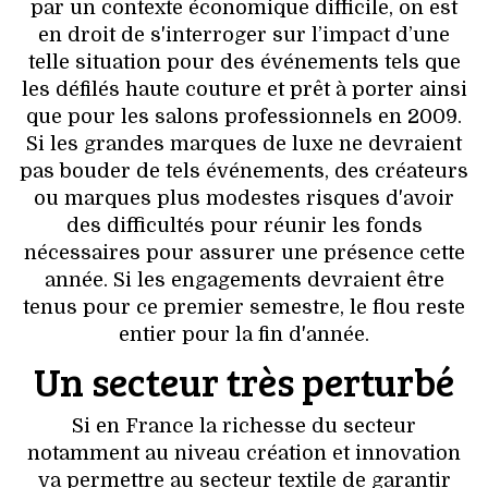
HIGH TECH
par un contexte économique difficile, on est
en droit de s'interroger sur l’impact d’une
MAISON
telle situation pour des événements tels que
les défilés haute couture et prêt à porter ainsi
AUTO
que pour les salons professionnels en 2009.
Si les grandes marques de luxe ne devraient
LIEUX TENDANCES
pas bouder de tels événements, des créateurs
ou marques plus modestes risques d'avoir
BEAUTÉ
des difficultés pour réunir les fonds
nécessaires pour assurer une présence cette
MODE DE RUE
année. Si les engagements devraient être
tenus pour ce premier semestre, le flou reste
JEUNES CRÉATEURS
entier pour la fin d'année.
Un secteur très perturbé
HISTOIRE DES MARQUES
Si en France la richesse du secteur
DÉCO
notamment au niveau création et innovation
va permettre au secteur textile de garantir