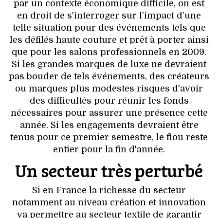
HIGH TECH
par un contexte économique difficile, on est
en droit de s'interroger sur l’impact d’une
MAISON
telle situation pour des événements tels que
les défilés haute couture et prêt à porter ainsi
AUTO
que pour les salons professionnels en 2009.
Si les grandes marques de luxe ne devraient
LIEUX TENDANCES
pas bouder de tels événements, des créateurs
ou marques plus modestes risques d'avoir
BEAUTÉ
des difficultés pour réunir les fonds
nécessaires pour assurer une présence cette
MODE DE RUE
année. Si les engagements devraient être
tenus pour ce premier semestre, le flou reste
JEUNES CRÉATEURS
entier pour la fin d'année.
Un secteur très perturbé
HISTOIRE DES MARQUES
Si en France la richesse du secteur
DÉCO
notamment au niveau création et innovation
va permettre au secteur textile de garantir