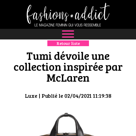
Retour liste
NEWS
Tumi dévoile une
MODE
collection inspirée par
McLaren
LUXE
DÉFILÉS
Luxe
| Publié le 02/04/2021 11:19:38
BOUTIQUE
CULTURE