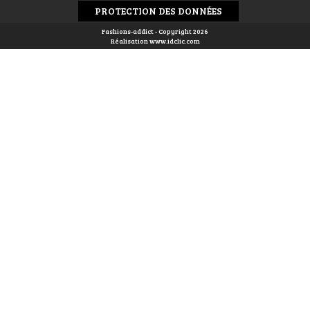
PROTECTION DES DONNÉES
Fashions-addict - Copyright 2026
Réalisation
www.idclic.com