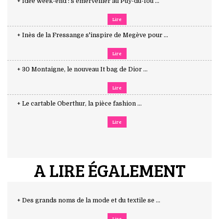
+ Idée week-end : s'émerveiller au Puy-du-fou ...
Lire
+ Inès de la Fressange s'inspire de Megève pour ...
Lire
+ 30 Montaigne, le nouveau It bag de Dior ...
Lire
+ Le cartable Oberthur, la pièce fashion ...
Lire
A LIRE ÉGALEMENT
+ Des grands noms de la mode et du textile se ...
Lire