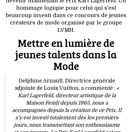
devenir maintenant le Prix Karl Lagerfeld. Un
VOYAGES & LOISIRS
hommage logique pour celui qui s'est
beaucoup investi dans ce concours de jeunes
créateurs de mode organisé par le groupe
LVMH.
Mettre en lumière de
jeunes talents dans la
Mode
Delphine Arnault, Directrice générale
adjointe de Louis Vuitton, a commenté :
«
Karl Lagerfeld, directeur artistique de la
Maison Fendi depuis 1965, nous a
accompagnés depuis la création de ce Prix. Il
s’y est investi totalement dès les premiers
jours, nous transmettant son enthousiasme