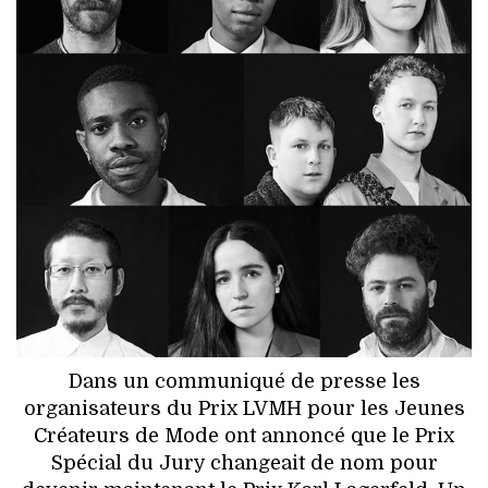
HIGH TECH
MAISON
AUTO
LIEUX TENDANCES
BEAUTÉ
MODE DE RUE
JEUNES CRÉATEURS
Dans un communiqué de presse les
HISTOIRE DES MARQUES
organisateurs du Prix LVMH pour les Jeunes
Créateurs de Mode ont annoncé que le Prix
DÉCO
Spécial du Jury changeait de nom pour