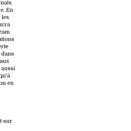
 mais
re. En
 les
urra
Team
ations
erte
" dans
eaux
 aussi
qu'à
ion en
t sur