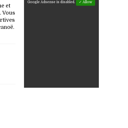
Google Adsense is disabled.
✓ Allow
me et
. Vous
rtives
canoë.