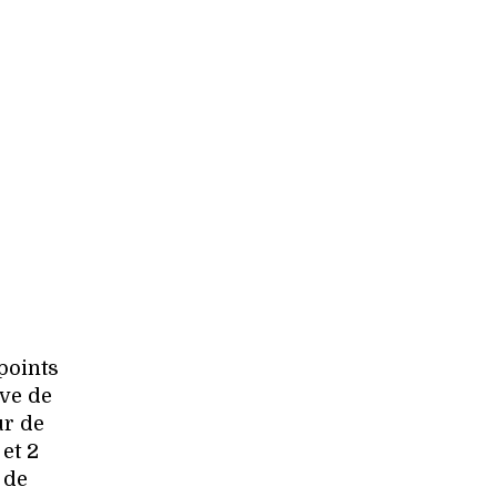
points
uve de
ur de
et 2
 de