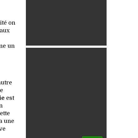
ité on
 aux
mme un
autre
te
ie
est
n
ette
a une
ve