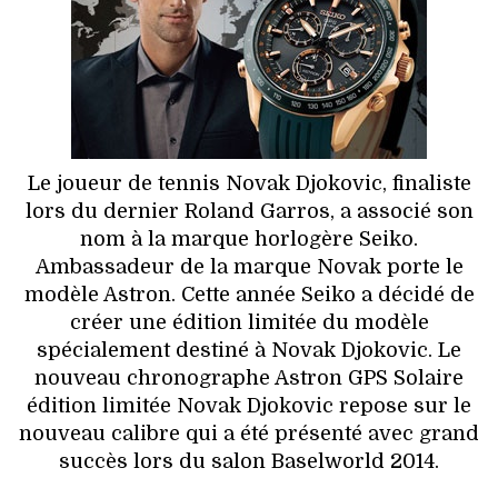
HIGH TECH
MAISON
AUTO
LIEUX TENDANCES
Le joueur de tennis Novak Djokovic, finaliste
lors du dernier Roland Garros, a associé son
BEAUTÉ
nom à la marque horlogère Seiko.
Ambassadeur de la marque Novak porte le
MODE DE RUE
modèle Astron. Cette année Seiko a décidé de
créer une édition limitée du modèle
JEUNES CRÉATEURS
spécialement destiné à Novak Djokovic. Le
nouveau chronographe Astron GPS Solaire
HISTOIRE DES MARQUES
édition limitée Novak Djokovic repose sur le
nouveau calibre qui a été présenté avec grand
DÉCO
succès lors du salon Baselworld 2014.