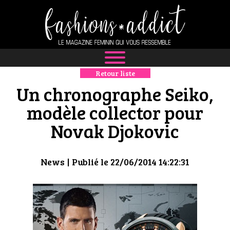
Retour liste
NEWS
Un chronographe Seiko,
MODE
modèle collector pour
Novak Djokovic
LUXE
DÉFILÉS
News
| Publié le 22/06/2014 14:22:31
BOUTIQUE
CULTURE