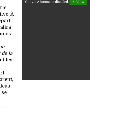
Google Adsense is disabled.
✓ Allow
rie.
ive. À
épart
aitra
notes
ome
 de la
t les
rl
arent,
ndeau
l se