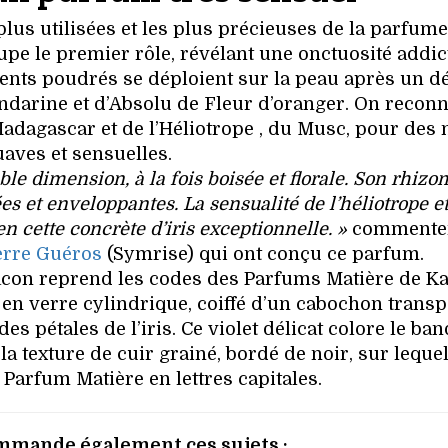
 plus utilisées et les plus précieuses de la parfume
pe le premier rôle, révélant une onctuosité addict
ccents poudrés se déploient sur la peau après un d
arine et d’Absolu de Fleur d’oranger. On reconn
Madagascar et de l’Héliotrope , du Musc, pour des 
uaves et sensuelles.
uble dimension, à la fois boisée et florale. Son rhiz
es et enveloppantes. La sensualité de l’héliotrope et
 cette concrète d’iris exceptionnelle. »
commenten
erre Guéros
(Symrise) qui ont conçu ce parfum.
flacon reprend les codes des Parfums Matière de Ka
t en verre cylindrique, coiffé d’un cabochon transp
 des pétales de l’iris. Ce violet délicat colore le ba
 la texture de cuir grainé, bordé de noir, sur leque
Parfum Matière en lettres capitales.
mmande également ces sujets :