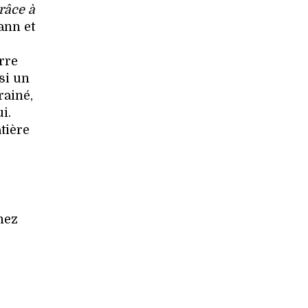
râce à
ann et
rre
si un
rainé,
i.
tière
hez