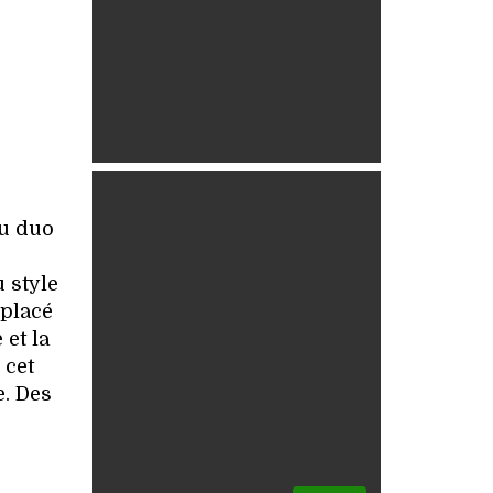
au duo
 style
 placé
 et la
 cet
e. Des