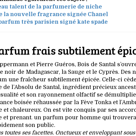
eau talent de la parfumerie de niche
 la nouvelle fragrance signée Chanel
 parfum très parisien signé kate spade
parfum frais subtilement épi
permann et Pierre Guéros, Bois de Santal s’ouvr
re noir de Madagascar, la Sauge et le Cyprès. Des 
um une fraîcheur subtilement épicée. Celle-ci cèd
 de l’Absolu de Santal, ingrédient précieux ancest
sualité et son rayonnement olfactif se démultipli
sance boisée réhaussée par la Fève Tonka et l’Ambr
e et chaleureux. On est vite conquis par ses accor
ense et prenant. un parfum pour homme qui trouver
pidement son public.
us toutes ses facettes. Onctueux et enveloppant sous l