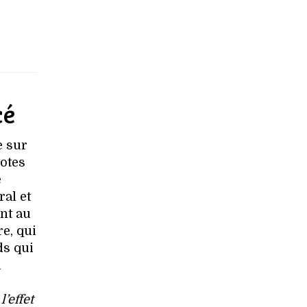
cé
e sur
notes
e
ral et
ent au
e, qui
ds qui
a
’effet