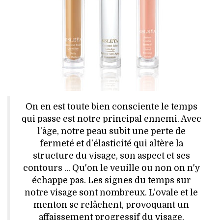
HIGH TECH
MAISON
AUTO
LIEUX TENDANCES
BEAUTÉ
On en est toute bien consciente le temps
qui passe est notre principal ennemi. Avec
MODE DE RUE
l’âge, notre peau subit une perte de
fermeté et d’élasticité qui altère la
JEUNES CRÉATEURS
structure du visage, son aspect et ses
contours … Qu'on le veuille ou non on n'y
HISTOIRE DES MARQUES
échappe pas. Les signes du temps sur
notre visage sont nombreux. L’ovale et le
DÉCO
menton se relâchent, provoquant un
affaissement progressif du visage.