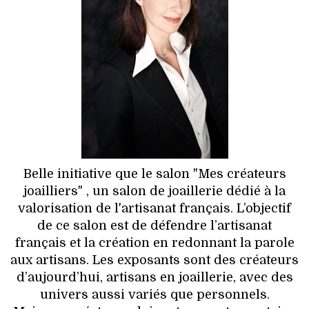
HIGH TECH
MAISON
AUTO
LIEUX TENDANCES
BEAUTÉ
MODE DE RUE
Belle initiative que le salon "Mes créateurs
joailliers" , un salon de joaillerie dédié à la
JEUNES CRÉATEURS
valorisation de l'artisanat français. L’objectif
de ce salon est de défendre l’artisanat
HISTOIRE DES MARQUES
français et la création en redonnant la parole
aux artisans. Les exposants sont des créateurs
DÉCO
d’aujourd’hui, artisans en joaillerie, avec des
univers aussi variés que personnels.