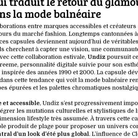
i traduit le retour du glamo
ns la mode balnéaire
aborations entre marques accessibles et créateurs
tours du marché fashion. Longtemps cantonnées à
es capsules deviennent aujourd’hui de véritable
bels cherchent à capter une vision, une communauté
vec cette collaboration estivale,
Undiz
poursuit ce
Creeme, personnalité digitale suivie pour son esth
 inspirée des années 1990 et 2000. La capsule dév
 dans cette tendance qui voit la mode balnéaire re
upes épurées et les palettes chromatiques nostalgiq
 et accessible
, Undiz s’est progressivement imp
rer les mutations culturelles et stylistiques de l
mension lifestyle très assumée. À travers cette ca
mple produit de plage pour proposer un univers co
ral d’un look d’été plus global
. L’influence de 