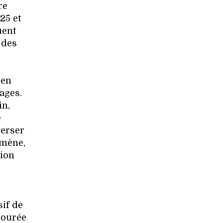
re
25 et
uent
 des
 en
ages.
in,
e
verser
omène,
tion
sif de
jourée