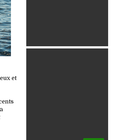
eux et
cents
la
t