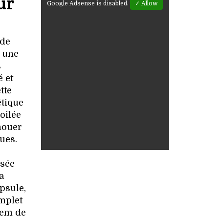
ur
Google Adsense is disabled.
✓ Allow
 de
 une
s
 et
tte
étique
oilée
nouer
ues.
osée
a
psule,
mplet
Clem de