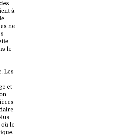
 des
ient à
le
ues ne
es
tte
ns le
. Les
s
ge et
ion
pièces
iaire
plus
 où le
ique.