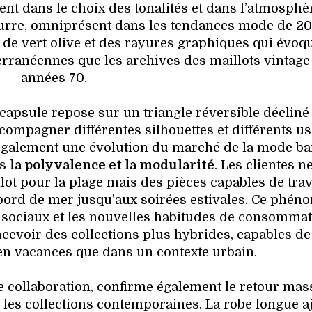
t dans le choix des tonalités et dans l’atmosphè
beurre, omniprésent dans les tendances mode de 20
 de vert olive et des rayures graphiques qui évoq
terranéennes que les archives des maillots vintage
années 70.
 capsule repose sur un triangle réversible décliné
compagner différentes silhouettes et différents us
 également une évolution du marché de la mode ba
rs
la polyvalence et la modularité
. Les clientes n
ot pour la plage mais des pièces capables de tra
bord de mer jusqu’aux soirées estivales. Ce phén
 sociaux et les nouvelles habitudes de consomma
evoir des collections plus hybrides, capables de
en vacances que dans un contexte urbain.
te collaboration, confirme également le retour mas
ns les collections contemporaines. La robe longue a