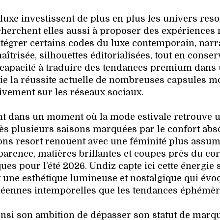
uxe investissent de plus en plus les univers resor
cherchent elles aussi à proposer des expériences
intégrer certains codes du luxe contemporain, narr
aîtrisée, silhouettes éditorialisées, tout en conser
 capacité à traduire des tendances premium dans
tie la réussite actuelle de nombreuses capsules 
ivement sur les réseaux sociaux.
ent dans un moment où la mode estivale retrouve 
ès plusieurs saisons marquées par le confort abso
tions resort renouent avec une féminité plus assum
sparence, matières brillantes et coupes près du co
es pour l’été 2026. Undiz capte ici cette énergie 
nt une esthétique lumineuse et nostalgique qui évo
néennes intemporelles que les tendances éphémèr
insi son ambition de dépasser son statut de marq