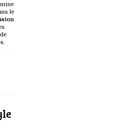
omine
ans le
asion
es
ode
s.
yle