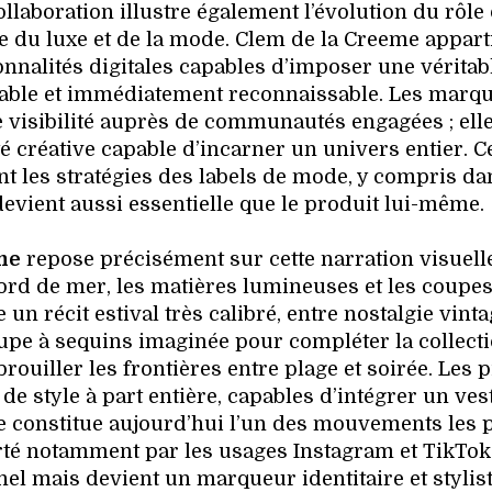
ollaboration illustre également l’évolution du rôle
e du luxe et de la mode. Clem de la Creeme appart
onnalités digitales capables d’imposer une véritab
ifiable et immédiatement reconnaissable. Les marq
visibilité auprès de communautés engagées ; ell
 créative capable d’incarner un univers entier. Ce
 les stratégies des labels de mode, y compris da
evient aussi essentielle que le produit lui-même.
me
repose précisément sur cette narration visuelle
ord de mer, les matières lumineuses et les coupe
un récit estival très calibré, entre nostalgie vinta
upe à sequins imaginée pour compléter la collect
rouiller les frontières entre plage et soirée. Les 
e style à part entière, capables d’intégrer un vest
e constitue aujourd’hui l’un des mouvements les 
é notamment par les usages Instagram et TikTok
nel mais devient un marqueur identitaire et stylist