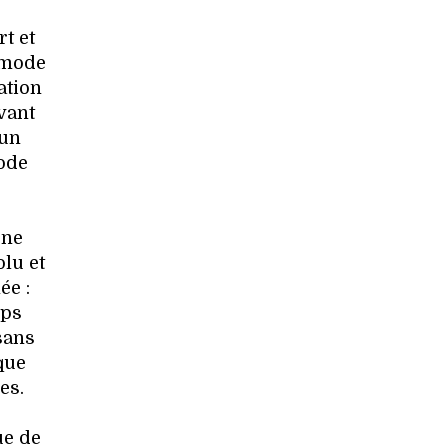
t et
 mode
ation
vant
 un
mode
une
lu et
ée :
rps
sans
que
es.
ue de