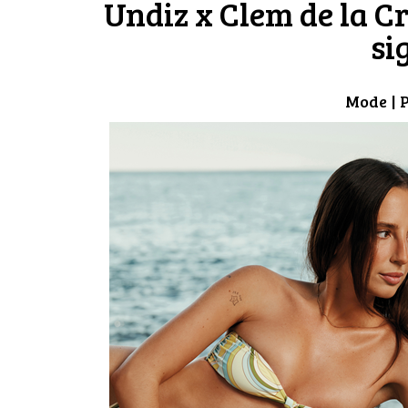
Undiz x Clem de la Cr
si
Mode
| 