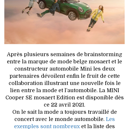
HIGH TECH
MAISON
AUTO
LIEUX TENDANCES
Après plusieurs semaines de brainstorming
BEAUTÉ
entre la marque de mode belge mosaert et le
constructeur automobile Mini les deux
MODE DE RUE
partenaires dévoilent enfin le fruit de cette
collaboration illustrant une nouvelle fois le
JEUNES CRÉATEURS
lien entre la mode et l’automobile. La MINI
Cooper SE mosaert Edition est disponible dès
HISTOIRE DES MARQUES
ce 22 avril 2021.
On le sait la mode a toujours travaillé de
DÉCO
concert avec le monde automobile.
Les
exemples sont nombreux
et la liste des