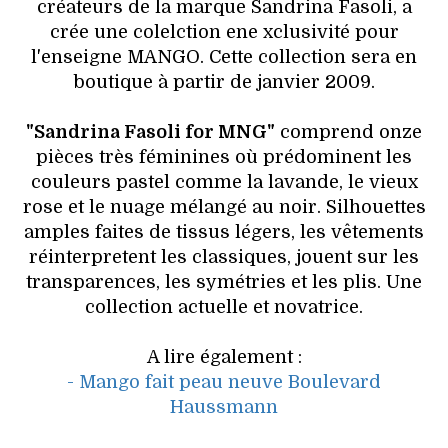
HIGH TECH
créateurs de la marque Sandrina Fasoli, a
crée une colelction ene xclusivité pour
MAISON
l'enseigne MANGO. Cette collection sera en
boutique à partir de janvier 2009.
AUTO
"Sandrina Fasoli for MNG"
comprend onze
LIEUX TENDANCES
pièces très féminines où prédominent les
couleurs pastel comme la lavande, le vieux
BEAUTÉ
rose et le nuage mélangé au noir. Silhouettes
amples faites de tissus légers, les vêtements
MODE DE RUE
réinterpretent les classiques, jouent sur les
transparences, les symétries et les plis. Une
JEUNES CRÉATEURS
collection actuelle et novatrice.
HISTOIRE DES MARQUES
A lire également :
- Mango fait peau neuve Boulevard
DÉCO
Haussmann