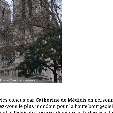
ries conçus par
Catherine de Médicis
en personn
dez-vous le plus mondain pour la haute bourgeois
ant le
Palais du Louvre
, demeure et forteresse de