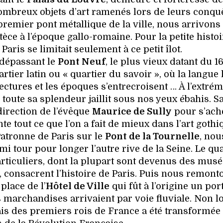
ombreux objets d’art ramenés lors de leurs conquê
 premier pont métallique de la ville, nous arrivons
ce à l’époque gallo-romaine. Pour la petite histoi
 Paris se limitait seulement à ce petit îlot.
 dépassant le
Pont Neuf
, le plus vieux datant du 
tier latin ou « quartier du savoir », où la langue 
hitectures et les époques s’entrecroisent … À l’extrém
 toute sa splendeur jaillit sous nos yeux ébahis. S
direction de l’évêque
Maurice de Sully
pour s’ach
te tout ce que l’on a fait de mieux dans l’art gothi
Patronne de Paris sur le
Pont de la Tournelle
, nou
mi tour pour longer l’autre rive de la Seine. Le qua
rticuliers, dont la plupart sont devenus des musé
, consacrent l’histoire de Paris. Puis nous remont
place de l’
Hôtel de Ville
qui fût à l’origine un port
s marchandises arrivaient par voie fluviale. Non l
lais des premiers rois de France a été transformée