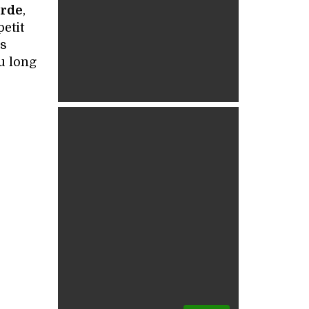
orde
,
etit
ns
au long