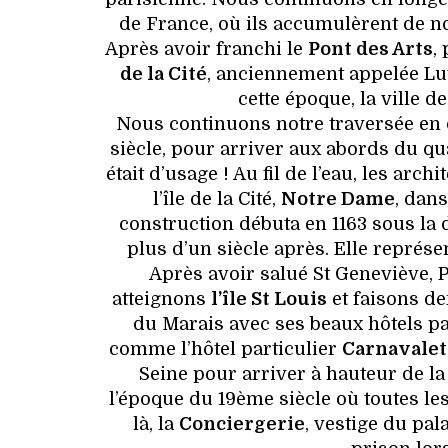
de France, où ils accumulèrent de n
Après avoir franchi le
Pont des Arts
,
de la Cité
, anciennement appelée Lutè
cette époque, la ville de
Nous continuons notre traversée en
siècle, pour arriver aux abords du quar
était d’usage ! Au fil de l’eau, les arc
l’île de la Cité,
Notre Dame
, dans
construction débuta en 1163 sous la 
plus d’un siècle après. Elle représen
Après avoir salué St Geneviève, 
atteignons
l’île St Louis
et faisons de
du Marais avec ses beaux hôtels pa
comme l’hôtel particulier
Carnavalet
Seine pour arriver à hauteur de la 
l’époque du 19ème siècle où toutes le
là, la
Conciergerie
, vestige du pa