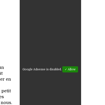
un
Google Adsense is disabled.
✓ Allow
ût
ier en
 petit
les
 nous.