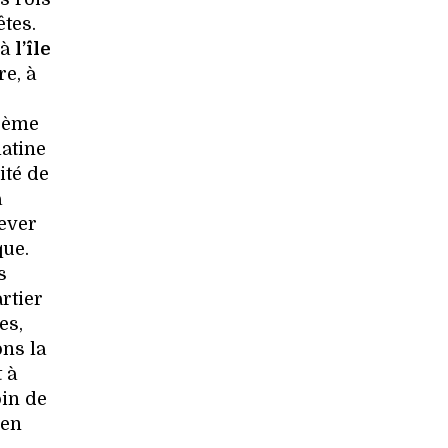
tes.
 à
l’île
re, à
16ème
latine
ité de
a
ever
que.
s
rtier
es,
ons la
 à
oin de
 en